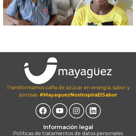
Transformamos caña de azúcar en energía, sabor y
sonrisas.
#MayaguezNosInspiraElSabor
Información legal
Políticas de tratamientos de datos personales