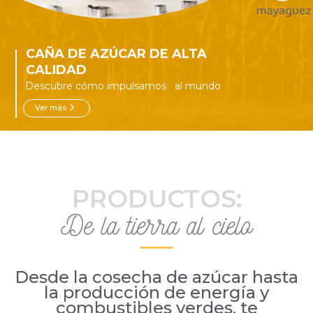
CAÑA DE AZÚCAR DE ALTA
CALIDAD
Descubre cómo impulsamos al mundo
Ver más
arrow_forward_ios
PRODUCTOS:
De la tierra al cielo
Desde la cosecha de azúcar hasta
la producción de energía y
combustibles verdes, te