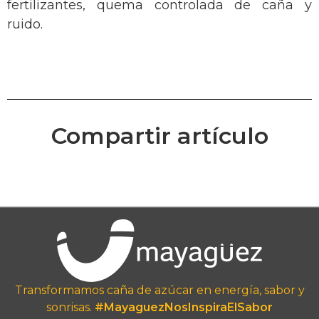
fertilizantes, quema controlada de caña y
ruido.
Plan_de-_gestion_ambiental_B10_S
Compartir artículo
Transformamos caña de azúcar en energía, sabor y
sonrisas.
#MayaguezNosInspiraElSabor